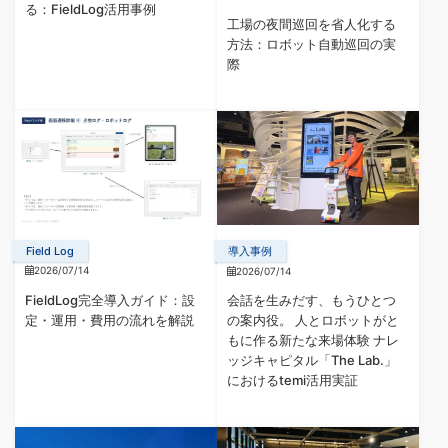
る：FieldLog活用事例
工場の夜間巡回を省人化する
方法：ロボット自動巡回の実
際
Field Log
導入事例
2026/07/14
2026/07/14
FieldLog完全導入ガイド：設
会話を生みだす、もうひとつ
定・運用・費用の流れを解説
の案内役。 人とロボットがと
もに作る新たな来場体験 ナレ
ッジキャピタル「The Lab.」
におけるtemi活用実証