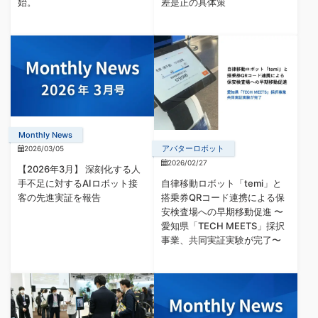
始。
差是正の具体策
Monthly News
アバターロボット
2026/03/05
2026/02/27
【2026年3月】 深刻化する人
自律移動ロボット「temi」と
手不足に対するAIロボット接
搭乗券QRコード連携による保
客の先進実証を報告
安検査場への早期移動促進 〜
愛知県「TECH MEETS」採択
事業、共同実証実験が完了〜