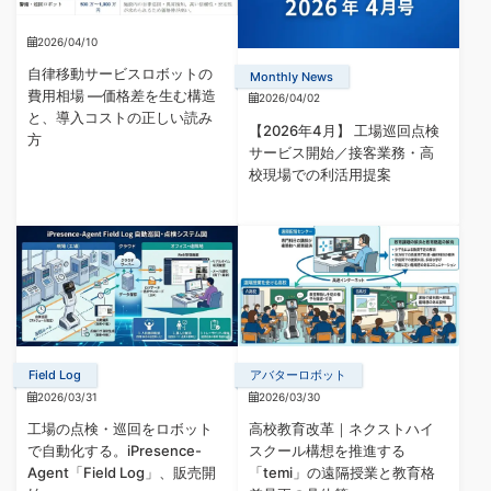
2026/04/10
自律移動サービスロボットの
Monthly News
費用相場 —価格差を生む構造
2026/04/02
と、導入コストの正しい読み
【2026年4月】 工場巡回点検
方
サービス開始／接客業務・高
校現場での利活用提案
Field Log
アバターロボット
2026/03/31
2026/03/30
工場の点検・巡回をロボット
高校教育改革｜ネクストハイ
で自動化する。iPresence-
スクール構想を推進する
Agent「Field Log」、販売開
「temi」の遠隔授業と教育格