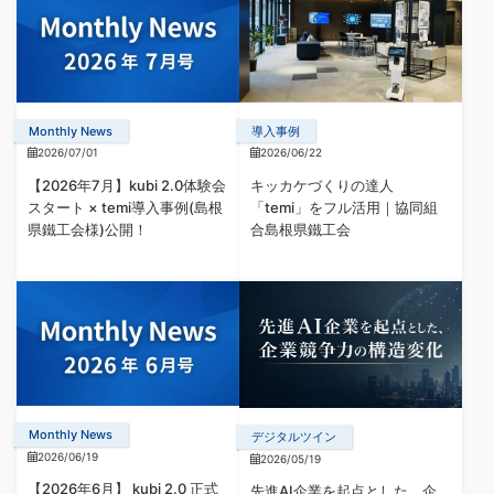
Monthly News
導入事例
2026/07/01
2026/06/22
【2026年7月】kubi 2.0体験会
キッカケづくりの達人
スタート × temi導入事例(島根
「temi」をフル活用｜協同組
県鐵工会様)公開！
合島根県鐵工会
Monthly News
デジタルツイン
2026/06/19
2026/05/19
【2026年6月】 kubi 2.0 正式
先進AI企業を起点とした、企