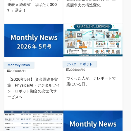
発表 × 経産省「はばたく300
業競争力の構造変化
社」選定！
アバターロボット
Monthly News
2026/04/10
2026/05/11
つくった人が、テレポートで
【2026年5月】 資金調達を実
店にいる日。
施｜PhysicalAI・デジタルツイ
ン・ロボット融合の次世代サ
ービスへ