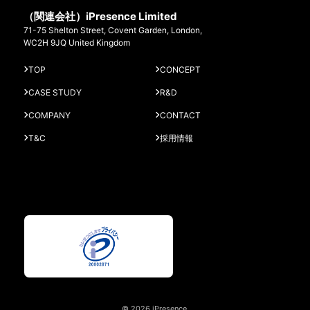
（関連会社）iPresence Limited
71-75 Shelton Street, Covent Garden, London,
WC2H 9JQ United Kingdom
TOP
CONCEPT
CASE STUDY
R&D
COMPANY
CONTACT
T&C
採用情報
© 2026 iPresence.