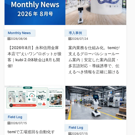
Monthly News
導入事例
2026/08/06
2026/07/24
【2026年8月】永和信用金庫
案内業務を仕組み化。temiが
本店で”えいワン”ロボットが接
支えるグローバルショールー
客｜kubi 2.0体験会は8月も開
ム案内｜安定した案内品質・
催!
多言語対応・導線誘導で、伝
えるべき情報を正確に届ける
Field Log
2026/07/15
Field Log
temiで工場巡回を自動化す
2026/07/15