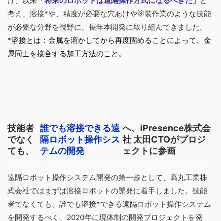
け、以来
「将来のロボットは遠隔操作方式になるべきだ」
と
考え、溶接*や、精度が必要な穴あけや塗装作業のような技能
が必要な分野を視野に、長年本開発に取り組んできました。
*溶接とは：金属を溶かしてから再度固めることによって、金
属同士を接合する加工方法のこと。
技能者
誰でも溶接できる遠
へ、iPresence株式会
でなく
隔ロボット操作シス
社 太田CTOがプロジ
ても、
テムの開発
ェクトに参画
遠隔ロボット操作システム開発の第一歩として、高丸工業株
式会社ではまずは溶接ロボットの開発に着手しました。技能
者でなくても、誰でも溶接*できる遠隔ロボット操作システム
を開発するべく、2020年に現体制の開発プロジェクトを発