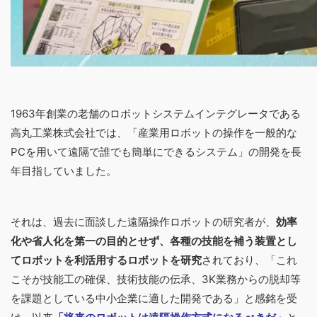
1963
年創業の老舗のロボットシステムインテグレータである
高丸工業株式会社では、「
産業用ロボットの操作を一般的な
PC
を用いて遠隔で誰でも簡単にできるシステム」の開発を長
年目指していました。
それは、過去に面談した
遠隔操作ロボットの研究者が、
効率
化や省人化を第一の目的とせず、各種の技能を補う装置とし
てロボットを利活用するロボットを研究
されており
、「これ
こそが技能工の確保、技術技能の伝承、3K業務からの脱却等
を課題としている中小企業に適した開発である」と感銘を受