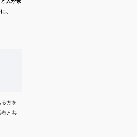
人と人が繋
共に、
ある方を
係者と共