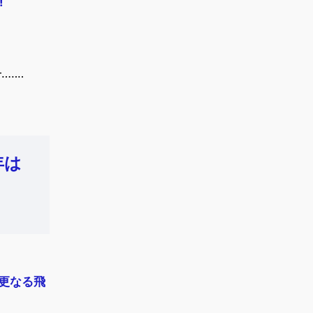
!
…‥‥
年は
に更なる飛