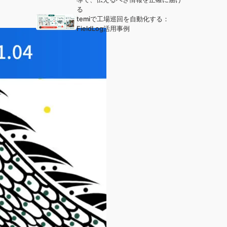
る
temiで工場巡回を自動化する：
FieldLog活用事例