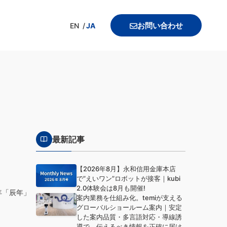
お問い合わせ
EN
JA
最新記事
【2026年8月】永和信用金庫本店
で”えいワン”ロボットが接客｜kubi
2.0体験会は8月も開催!
年「辰年」
案内業務を仕組み化。temiが支える
グローバルショールーム案内｜安定
した案内品質・多言語対応・導線誘
導で、伝えるべき情報を正確に届け