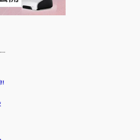
‥‥
!!
校