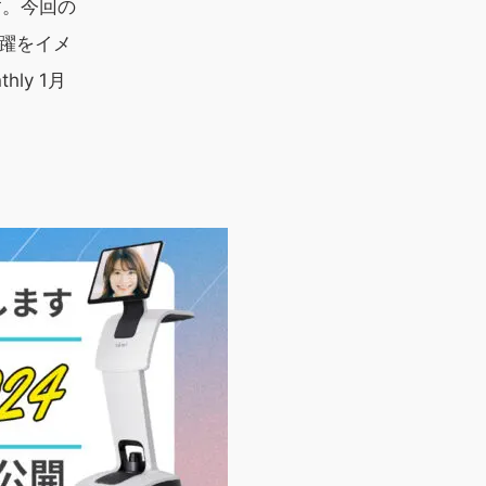
す。今回の
飛躍をイメ
thly 1
月