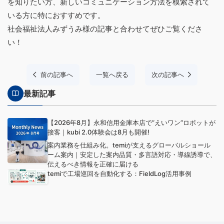
を知りたい方、新しいコミュニケーション方法を模索されて
いる方に特におすすめです。
社会福祉法人みずうみ様の記事と合わせてぜひご覧くださ
い！
前の記事へ
一覧へ戻る
次の記事へ
最新記事
【2026年8月】永和信用金庫本店で”えいワン”ロボットが
接客｜kubi 2.0体験会は8月も開催!
案内業務を仕組み化。temiが支えるグローバルショール
ーム案内｜安定した案内品質・多言語対応・導線誘導で、
伝えるべき情報を正確に届ける
temiで工場巡回を自動化する：FieldLog活用事例