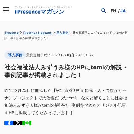
アバターロボット / デジタルツイン / 生成AI が分かる！
EN
JA
マガジン
iPresence
iPresence Magazine
導入事例
社会福祉法人みずうみ様のHPにtemiの解
説・事例記事が掲載されました！
導入事例
2023.03.18
2021.01.22
社会福祉法人みずうみ様のHPにtemiの解説・
事例記事が掲載されました！
昨年12月25日に開催した【松江市x神戸市 観光・人・つながりー
ナ】プロジェクトで大活躍だったtemi。 なんと驚くことに社会福
祉法人みずうみ様がtemiの解説や、事例を含めたオリジナル記事
をHPに掲載してくださっていま […]