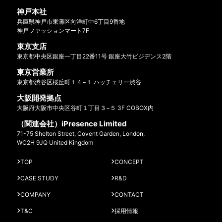
神戸本社
兵庫県神戸市東灘区向洋町中6丁目9番地
神戸ファッションマート7F
東京支店
東京都中央区銀座一丁目22番11号 銀座大竹ビジデンス2階
東京営業所
東京都渋谷区桜丘町１４−１ ハッチェリー渋谷
大阪開発拠点
大阪府大阪市中央区谷町１丁目３−５ 3F COBOX内
（関連会社）iPresence Limited
71-75 Shelton Street, Covent Garden, London,
WC2H 9JQ United Kingdom
TOP
CONCEPT
CASE STUDY
R&D
COMPANY
CONTACT
T&C
採用情報