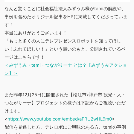
なんと驚くことに社会福祉法人みずうみ様がtemiの解説や、
事例を含めたオリジナル記事をHPに掲載してくださっていま
す！
本当にありがとうございます！
「もっと多くの人にテレプレゼンスロボットを知ってほし
い！ふれてほしい！」という願いのもと、公開されているペ
ージはこちらです！
＜みずうみ・temi・つながりーナ とは？【みずうみアクショ
ン】＞
また昨年12月25日に開催された【松江市x神戸市 観光・人・
つながりーナ】プロジェクトの様子は下記からご視聴いただ
けます。
<
https://www.youtube.com/embed/aFRU2wHL9m0
>
配信を見逃した方、テレロボにご興味のある方、temiの事例