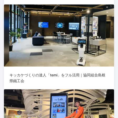
キッカケづくりの達人「temi」をフル活用｜協同組合島根
県鐵工会