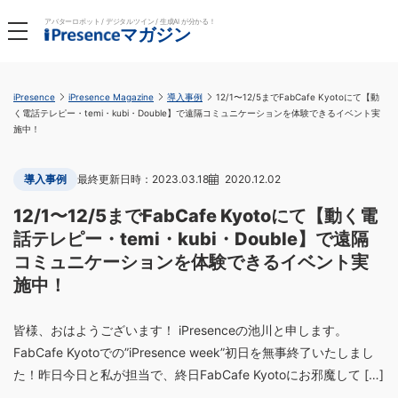
アバターロボット / デジタルツイン / 生成AI が分かる！
マガジン
iPresence
iPresence Magazine
導入事例
12/1〜12/5までFabCafe Kyotoにて【動
く電話テレピー・temi・kubi・Double】で遠隔コミュニケーションを体験できるイベント実
施中！
導入事例
2023.03.18
2020.12.02
12/1〜12/5までFabCafe Kyotoにて【動く電
話テレピー・temi・kubi・Double】で遠隔
コミュニケーションを体験できるイベント実
施中！
皆様、おはようございます！ iPresenceの池川と申します。
FabCafe Kyotoでの”iPresence week”初日を無事終了いたしまし
た！昨日今日と私が担当で、終日FabCafe Kyotoにお邪魔して […]