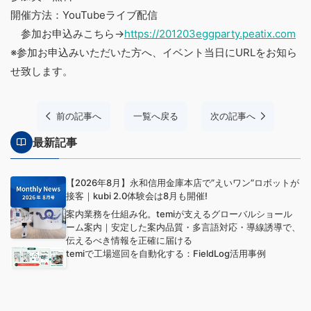
開催方法：YouTubeライブ配信
参加お申込みこちら→
https://201203eggparty.peatix.com
※参加お申込みいただいた方へ、イベント当日にURLをお知ら
せ致します。
前の記事へ
一覧へ戻る
次の記事へ
最新記事
【2026年8月】永和信用金庫本店で”えいワン”ロボットが
接客｜kubi 2.0体験会は8月も開催!
案内業務を仕組み化。temiが支えるグローバルショール
ーム案内｜安定した案内品質・多言語対応・導線誘導で、
伝えるべき情報を正確に届ける
temiで工場巡回を自動化する：FieldLog活用事例