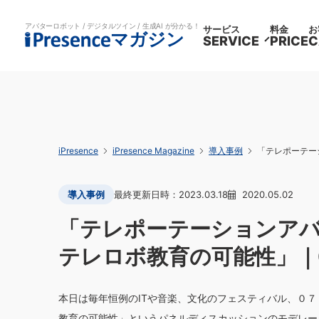
アバターロボット / デジタルツイン / 生成AI が分かる！
サービス
料金
お
マガジン
SERVICE
PRICE
C
iPresence
iPresence Magazine
導入事例
「テレポーテー
導入事例
2023.03.18
2020.05.02
「テレポーテーションアバ
テレロボ教育の可能性」｜
本日は毎年恒例のITや音楽、文化のフェスティバル、０７
教育の可能性」というパネルディスカッションのモデレーター