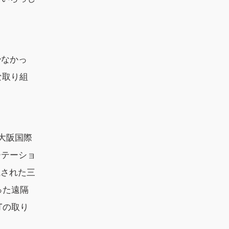
少なかっ
な取り組
大阪国際
ーテーショ
職された三
った遠隔
Tの取り