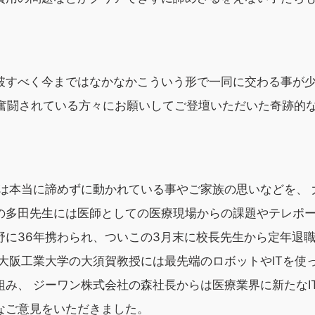
破すべく今まではなかなかこういう形で一同に交わる事が
一線で奮闘されている方々にお願いしてご登壇いただいた奇跡的
は本当に諦めずに動かれている事やご家族の思いなどを、 
の多田先生には医師としての医療現場からの課題やテレポ
野に36年携わられ、ついこの3月末に校長先生から定年退
大阪工業大学の大須賀教授には最先端のロボットやITを使
み、 ジーワン株式会社の森社長からは医療業界に新たなI
なご意見をいただきました。