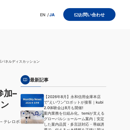
お問い合わせ
EN
JA
BEパネルディスカッション
最新記事
加–
【2026年8月】永和信用金庫本店
ョン
で”えいワン”ロボットが接客｜kubi
2.0体験会は8月も開催!
案内業務を仕組み化。temiが支える
グローバルショールーム案内｜安定
– テレロボ
した案内品質・多言語対応・導線誘
導で、伝えるべき情報を正確に届け