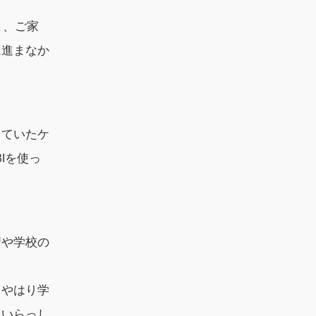
と、ご家
に進まなか
っていたケ
Iを使っ
習や学校の
、やはり学
もいらっし