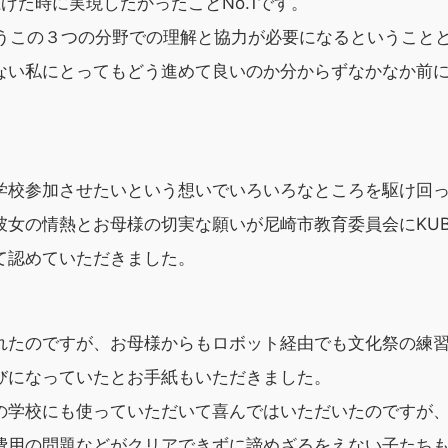
ち上げた時に実現したかったことNo.1です。
Tというこの３つの分野での理解と協力が必要になるということ
ない私にとってもどう進めて良いのか分からずなかなか前
学校参加させたいという想いでいろいろなところを駆け回
女の情熱とお母様の切実な願いが尼崎市教育委員会にKUB
て認めていただきました。
れたのですが、お母様からもロボット経由でも文化祭の練
びになっていたとお手紙もいただきました。
の学校にも使っていただいて喜んではいただいたのですが
費用の問題などがクリアできずに諦めざるをえない子たち