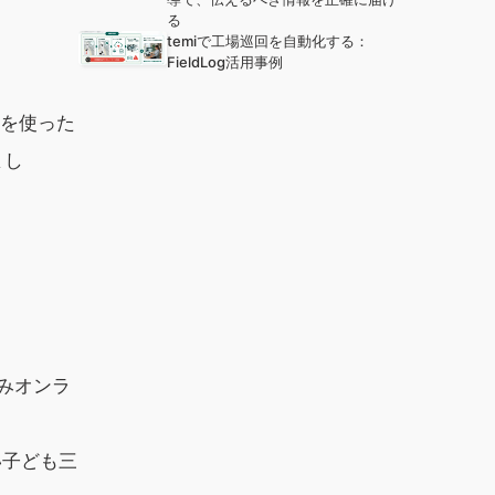
る
temiで工場巡回を自動化する：
FieldLog活用事例
トを使った
まし
みオンラ
い子ども三