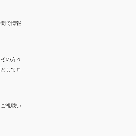
時間で情報
、その方々
割としてロ
日ご視聴い