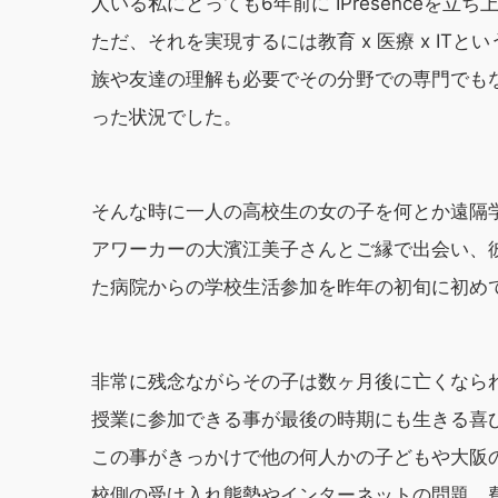
人いる私にとっても6年前に IPresenceを立
ただ、それを実現するには教育 x 医療 x I
族や友達の理解も必要でその分野での専門でも
った状況でした。
そんな時に一人の高校生の女の子を何とか遠隔
アワーカーの大濱江美子さんとご縁で出会い、彼
た病院からの学校生活参加を昨年の初旬に初め
非常に残念ながらその子は数ヶ月後に亡くなら
授業に参加できる事が最後の時期にも生きる喜
この事がきっかけで他の何人かの子どもや大阪
校側の受け入れ態勢やインターネットの問題、