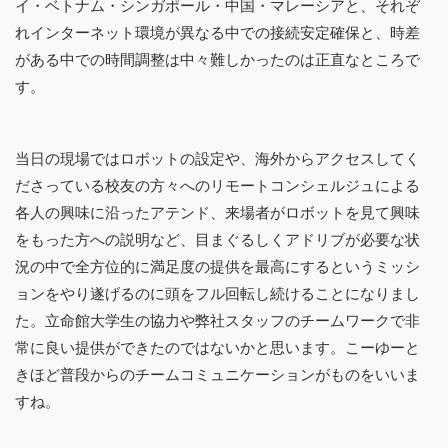
イ・ベトナム・シンガポール・中国・マレーシアと、それぞ
れインターネット環境が異なる中での接続安定確保と、時差
がある中での時間調整は中々難しかったのは正直なところで
す。
当日の現場ではロボットの設定や、海外からアクセスしてく
ださっている校友の方々へのリモートコンシェルジュによる
各人の興味に沿ったアテンド、来場者がロボットを見て興味
をもった方への説明など、目まぐるしくアドリブが必要な状
況の中で全方位的に満足度の提供を最高にするというミッシ
ョンをやり遂げるのに頭をフル回転し続けることになりまし
た。立命館大学生の協力や弊社スタッフのチームワークで非
常に良い提供ができたのではないかと思います。こーゆーと
きほど普段からのチームコミュニケーションがものをいいま
すね。