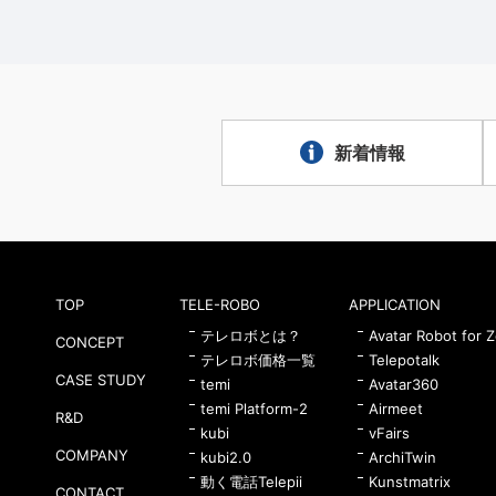
新着情報
TOP
TELE-ROBO
APPLICATION
テレロボとは？
Avatar Robot for 
CONCEPT
テレロボ価格一覧
Telepotalk
CASE STUDY
temi
Avatar360
temi Platform-2
Airmeet
R&D
kubi
vFairs
COMPANY
kubi2.0
ArchiTwin
動く電話Telepii
Kunstmatrix
CONTACT