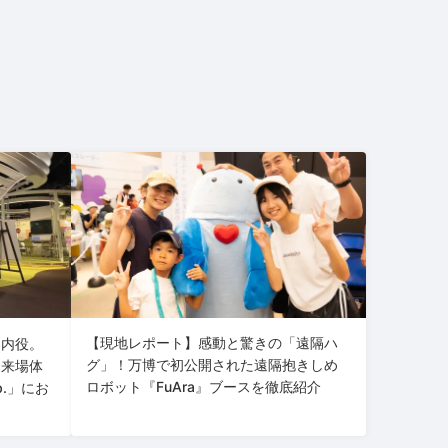
【現地レポート】感動と驚きの「遠隔ハ
案内役。
グ」！万博で初公開された遠隔抱きしめ
な来場体
ロボット『FuAra』ブースを徹底紹介
b.」にお