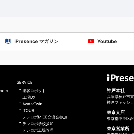
iPresence マガジン
Youtube
SERVICE
神戸本社
Zoom
接客ロボット
兵庫県神戸市東
工場DX
神戸ファッショ
AvatarTwin
iTOUR
東京支店
テレロボMICE交流会参加
東京都中央区銀
テレロボ学校参加
東京営業所
テレロボ工場管理