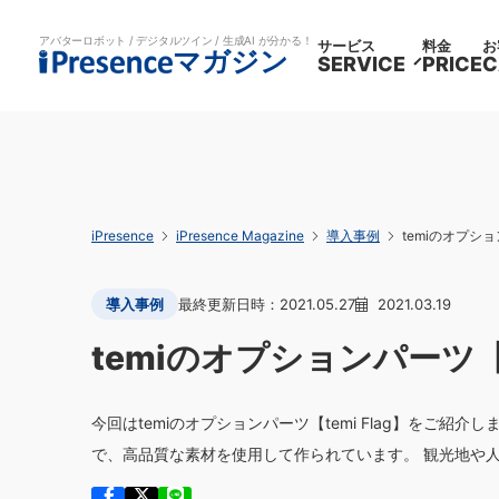
アバターロボット / デジタルツイン / 生成AI が分かる！
サービス
料金
お
マガジン
SERVICE
PRICE
C
iPresence
iPresence Magazine
導入事例
temiのオプショ
導入事例
2021.05.27
2021.03.19
temiのオプションパーツ【t
今回はtemiのオプションパーツ【temi Flag】をご紹介し
で、高品質な素材を使用して作られています。 観光地や人の