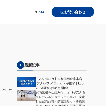
お問い合わせ
EN
JA
最新記事
【2026年8月】永和信用金庫本店
で”えいワン”ロボットが接客｜kubi
2.0体験会は8月も開催!
ョンパーツ
案内業務を仕組み化。temiが支える
グローバルショールーム案内｜安定
した案内品質・多言語対応・導線誘
導で、伝えるべき情報を正確に届け