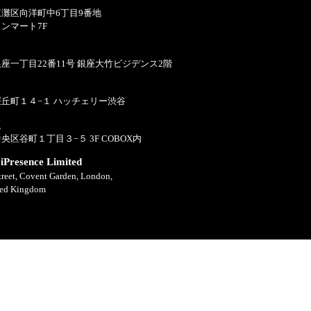
灘区向洋町中6丁目9番地
ンマート7F
座一丁目22番11号 銀座大竹ビジデンス2階
丘町１４−１ ハッチェリー渋谷
点
区谷町１丁目３−５ 3F COBOX内
esence Limited
treet, Covent Garden, London,
ed Kingdom