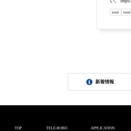
い。 https:
temi
te
新着情報
TOP
TELE-ROBO
APPLICATION