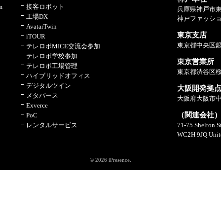
m
接客ロボット
兵庫県神戸市東
工場DX
神戸ファッショ
AvatarTwin
東京支店
iTOUR
東京都中央区銀
テレロボMICE交流会参加
テレロボ学校参加
東京営業所
テレロボ工場管理
東京都渋谷区桜
ハイブリッドオフィス
デジタルツイン
大阪開発拠
メタバース
大阪府大阪市中央
Exverce
（関連会社）iPr
PoC
レンタルサービス
71-75 Shelton S
WC2H 9JQ Unit
© 2026 iPresence.