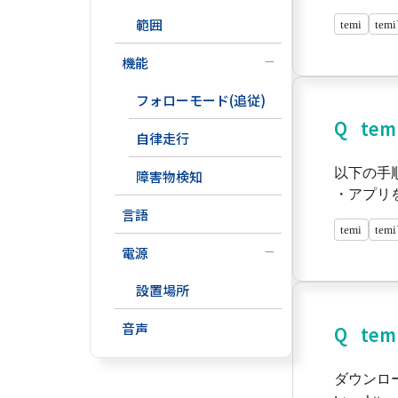
範囲
temi
te
機能
フォローモード(追従)
te
自律走行
以下の手
障害物検知
・アプリ
言語
temi
te
電源
設置場所
音声
te
ダウンロー