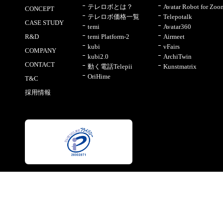
テレロボとは？
Avatar Robot for Zoo
CONCEPT
テレロボ価格一覧
Telepotalk
CASE STUDY
temi
Avatar360
R&D
temi Platform-2
Airmeet
kubi
vFairs
COMPANY
kubi2.0
ArchiTwin
CONTACT
動く電話Telepii
Kunstmatrix
OriHime
T&C
採用情報