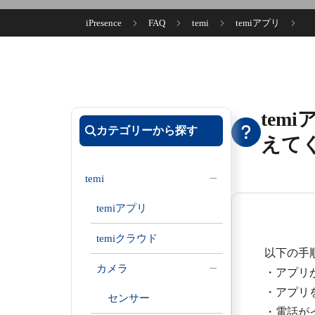
iPresence
FAQ
temi
temiアプリ
te
カテゴリーから探す
えて
temi
temiアプリ
temiクラウド
以下の手
カメラ
・アプリ
・アプリ
センサー
・電話が