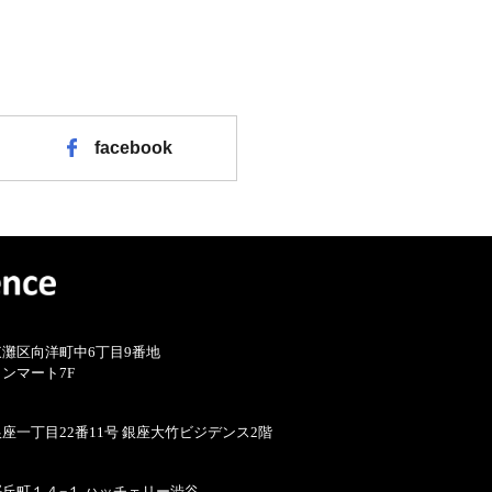
facebook
灘区向洋町中6丁目9番地
ンマート7F
座一丁目22番11号 銀座大竹ビジデンス2階
丘町１４−１ ハッチェリー渋谷