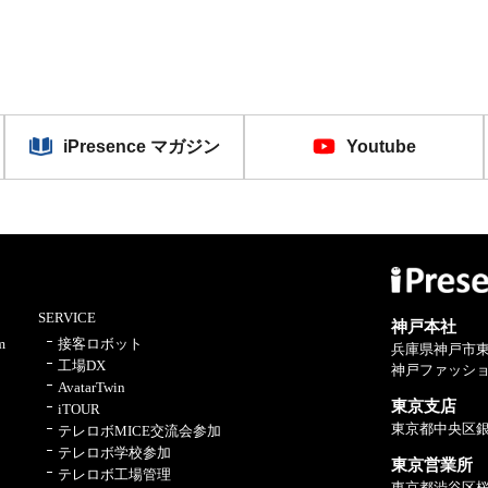
iPresence マガジン
Youtube
SERVICE
神戸本社
m
接客ロボット
兵庫県神戸市東
工場DX
神戸ファッショ
AvatarTwin
東京支店
iTOUR
東京都中央区銀
テレロボMICE交流会参加
テレロボ学校参加
東京営業所
テレロボ工場管理
東京都渋谷区桜