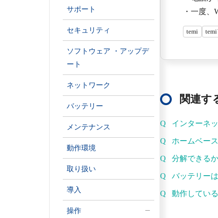
サポート
・一度、W
セキュリティ
temi
te
ソフトウェア ・アップデ
ート
ネットワーク
関連する
バッテリー
インターネ
メンテナンス
ホームベー
動作環境
分解できる
取り扱い
バッテリー
導入
動作してい
操作