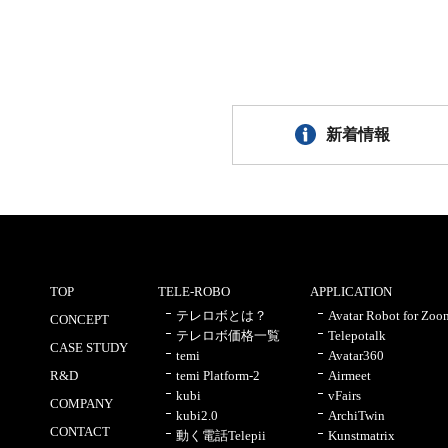
新着情報
TOP
TELE-ROBO
APPLICATION
テレロボとは？
Avatar Robot for Zoo
CONCEPT
テレロボ価格一覧
Telepotalk
CASE STUDY
temi
Avatar360
R&D
temi Platform-2
Airmeet
kubi
vFairs
COMPANY
kubi2.0
ArchiTwin
CONTACT
動く電話Telepii
Kunstmatrix