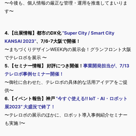
〜今後も、個人情報の厳正な管理・運用を推進してまいりま
す〜
4. 【出展情報】都市のDX化
“Super City / Smart City
KANSAI 2023”
、7/6-7大阪で開催！
〜まちづくりデザインWEEK内の展示会！グランフロント大阪
でテレロボを展示 〜
5. 【セミナー情報】 好評につき開催！
事業開発担当が、7/13
テレロボ事例セミナー開催！
〜御社に合わせた、テレロボの具体的な活用アイデアをご提
供〜
6. 【イベント報告】神戸
“今すぐ使える!! IoT・AI・ロボット
展2023” 大盛況で終了！
〜テレロボの展示のほかに、ロボット導入事例紹介セミナー
も実施 !〜