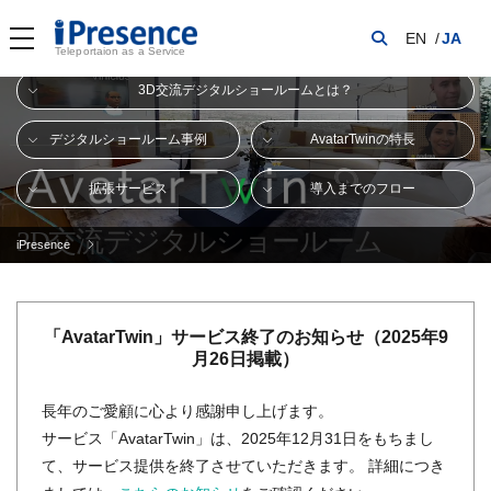
EN
JA
Teleportaion as a Service
3D交流デジタルショールームとは？
デジタルショールーム事例
AvatarTwinの特長
拡張サービス
導入までのフロー
3D交流デジタルショールーム
iPresence
デモ体験申込み
「AvatarTwin」サービス終了のお知らせ（2025年9
月26日掲載）
長年のご愛顧に心より感謝申し上げます。
サービス「AvatarTwin」は、2025年12月31日をもちまし
て、サービス提供を終了させていただきます。
詳細につき