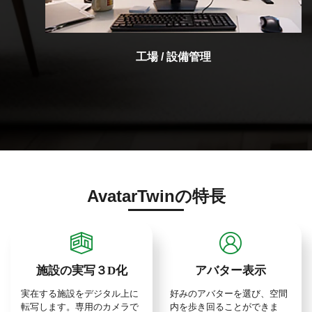
工場 / 設備管理
AvatarTwinの特長
施設の実写３D化
アバター表示
実在する施設をデジタル上に
好みのアバターを選び、空間
転写します。専用のカメラで
内を歩き回ることができま