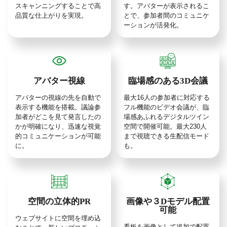
スキャンニングすることで高
す。アバターが表示されるこ
品質な仕上がりを実現。
とで、参加者間のコミュニケ
ーションが活発化。
アバター視線
臨場感のある3D会議
アバターの視線の先を自動で
最大16人の参加者に対応する
表示する機能を搭載。議論参
フル機能のビデオ会議が、臨
加者がどこを見て発言したの
場感あふれるデジタルツイン
かが明確になり、迅速な視覚
空間で開催可能。最大230人
的コミュニケーションが可能
まで視聴できる生配信モード
に。
も。
空間の立体的PR
画像や３Dモデル配置
可能
ウェブサイトに空間を埋め込
看板を画像として追加で配置