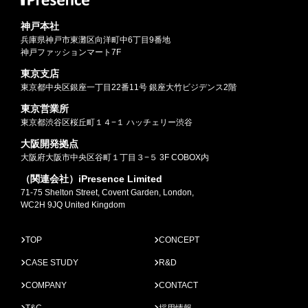
神戸本社
兵庫県神戸市東灘区向洋町中6丁目9番地
神戸ファッションマート7F
東京支店
東京都中央区銀座一丁目22番11号 銀座大竹ビジデンス2階
東京営業所
東京都渋谷区桜丘町１４−１ ハッチェリー渋谷
大阪開発拠点
大阪府大阪市中央区谷町１丁目３−５ 3F COBOX内
（関連会社）iPresence Limited
71-75 Shelton Street, Covent Garden, London,
WC2H 9JQ United Kingdom
TOP
CONCEPT
CASE STUDY
R&D
COMPANY
CONTACT
T&C
採用情報