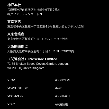
神戸本社
兵庫県神戸市東灘区向洋町中6丁目9番地
神戸ファッションマート7F
東京支店
東京都中央区銀座一丁目22番11号 銀座大竹ビジデンス2階
東京営業所
東京都渋谷区桜丘町１４−１ ハッチェリー渋谷
大阪開発拠点
大阪府大阪市中央区谷町１丁目３−５ 3F COBOX内
（関連会社）iPresence Limited
71-75 Shelton Street, Covent Garden, London,
WC2H 9JQ United Kingdom
TOP
CONCEPT
CASE STUDY
R&D
COMPANY
CONTACT
T&C
採用情報