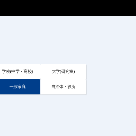
学校(中学・高校)
大学(研究室)
一般家庭
自治体・役所