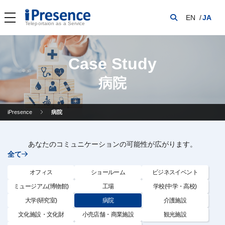
EN
JA
Teleportaion as a Service
Case Study
病院
iPresence
病院
あなたのコミュニケーションの可能性が広がります。
全て
オフィス
ショールーム
ビジネスイベント
ミュージアム(博物館)
工場
学校(中学・高校)
大学(研究室)
病院
介護施設
文化施設・文化財
小売店舗・商業施設
観光施設