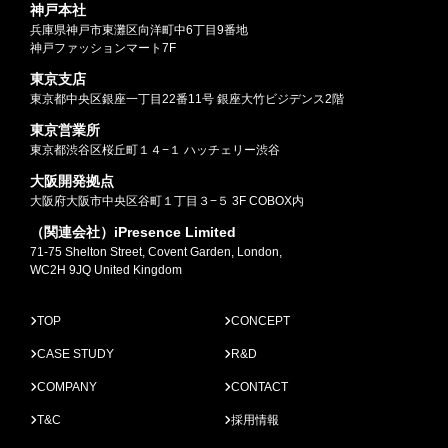
神戸本社
兵庫県神戸市東灘区向洋町中6丁目9番地
神戸ファッションマート7F
東京支店
東京都中央区銀座一丁目22番11号 銀座大竹ビジデンス2階
東京営業所
東京都渋谷区桜丘町１４−１ ハッチェリー渋谷
大阪開発拠点
大阪府大阪市中央区谷町１丁目３−５ 3F COBOX内
（関連会社）iPresence Limited
71-75 Shelton Street, Covent Garden, London,
WC2H 9JQ United Kingdom
TOP
CONCEPT
CASE STUDY
R&D
COMPANY
CONTACT
T&C
採用情報