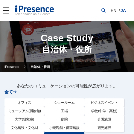
EN
JA
Teleportaion as a Service
Case Study
自治体・役所
iPresence
自治体・役所
あなたのコミュニケーションの可能性が広がります。
全て
オフィス
ショールーム
ビジネスイベント
ミュージアム(博物館)
工場
学校(中学・高校)
大学(研究室)
病院
介護施設
文化施設・文化財
小売店舗・商業施設
観光施設