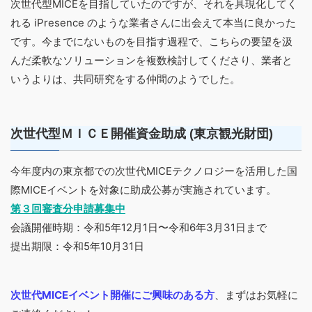
次世代型MICEを目指していたのですが、それを具現化してく
れる iPresence のような業者さんに出会えて本当に良かった
です。今までにないものを目指す過程で、こちらの要望を汲
んだ柔軟なソリューションを複数検討してくださり、業者と
いうよりは、共同研究をする仲間のようでした。
次世代型ＭＩＣＥ開催資金助成 (東京観光財団)
今年度内の東京都での次世代MICEテクノロジーを活用した国
際MICEイベントを対象に助成公募が実施されています。
第３回審査分申請募集中
会議開催時期：令和5年12月1日〜令和6年3月31日まで
提出期限：令和5年10月31日
次世代MICEイベント開催にご興味
の
ある方
、まずはお気軽に