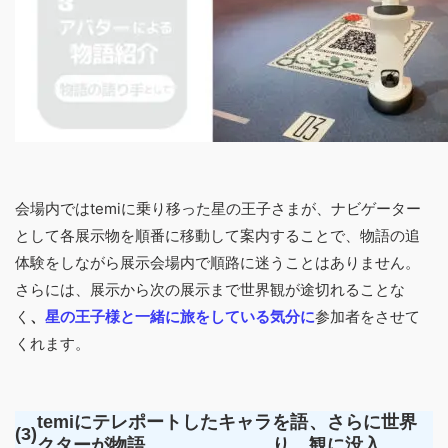
会場内で
はtemiに乗り移った星の王子さまが、ナビゲーター
として各展示物を順番に移動して案内することで、物語の追
体験をしながら展示会場内で順路に迷うことはありません。
さらには、展示から次の展示まで世界観が途切れることな
く
、
星の王子様と一緒に旅をしている気分に
参加者をさせて
くれます。
temiにテレポートしたキャラ
を語
、さらに世界
(3)
クターが物語
り
観に没入