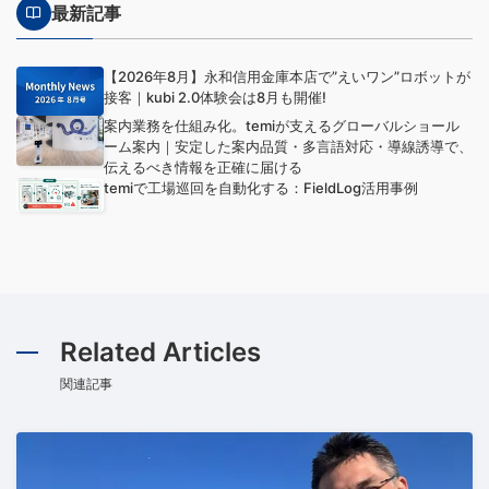
最新記事
【2026年8月】永和信用金庫本店で”えいワン”ロボットが
接客｜kubi 2.0体験会は8月も開催!
案内業務を仕組み化。temiが支えるグローバルショール
ーム案内｜安定した案内品質・多言語対応・導線誘導で、
伝えるべき情報を正確に届ける
temiで工場巡回を自動化する：FieldLog活用事例
Related Articles
関連記事