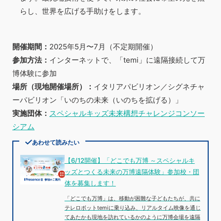
らし、世界を広げる手助けをします。
開催期間：
2025年5月〜7月（不定期開催）
参加方法：
インターネットで、「
temi
」に遠隔接続して万
博体験に参加
場所（現地開催場所）：
イタリアパビリオン／シグネチャ
ーパビリオン「いのちの未来（いのちを拡げる）」
実施団体：
スペシャルキッズ未来構想チャレンジコンソー
シアム
あわせて読みたい
【6/12開催】「どこでも万博 ～スペシャルキ
ッズとつくる未来の万博遠隔体験」参加校・団
体を募集します！
「どこでも万博」は、移動が困難な子どもたちが、共に
テレロボットtemiに乗り込み、リアルタイム映像を通じ
てあたかも現地を訪れているかのように万博会場を遠隔