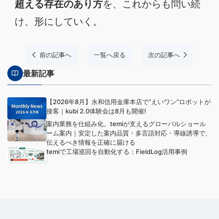
超える存在のあり方
を、これからも問い続
け、形にしていく。
前の記事へ
一覧へ戻る
次の記事へ
最新記事
【2026年8月】永和信用金庫本店で”えいワン”ロボットが
接客｜kubi 2.0体験会は8月も開催!
案内業務を仕組み化。temiが支えるグローバルショール
ーム案内｜安定した案内品質・多言語対応・導線誘導で、
伝えるべき情報を正確に届ける
temiで工場巡回を自動化する：FieldLog活用事例