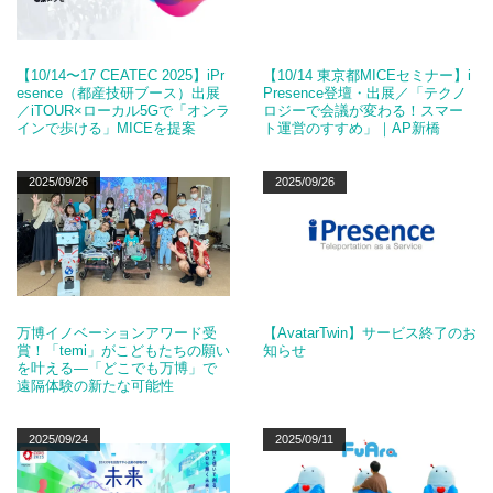
【10/14〜17 CEATEC 2025】iPr
【10/14 東京都MICEセミナー】i
esence（都産技研ブース）出展
Presence登壇・出展／「テクノ
／iTOUR×ローカル5Gで「オンラ
ロジーで会議が変わる！スマー
インで歩ける」MICEを提案
ト運営のすすめ」｜AP新橋
2025/09/26
2025/09/26
万博イノベーションアワード受
【AvatarTwin】サービス終了のお
賞！「temi」がこどもたちの願い
知らせ
を叶える―「どこでも万博」で
遠隔体験の新たな可能性
2025/09/24
2025/09/11