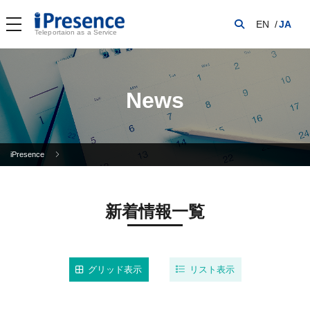
EN
JA
Teleportaion as a Service
News
iPresence
新着情報一覧
グリッド表示
リスト表示