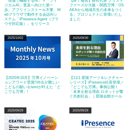
「現場で機能するAI」＝「フィ
【終了報告】弊社代表 クリスト
ジカルAI」普及へ向けた第一
ファーズが大阪・関西万博「OS
歩。アプリインストール不要、W
AKAから地域共生の未来をつく
ebブラウザで動作する会話AIシ
る」プロジェクトに登壇いたし
ステム「iPresence-Agent（ブラ
ました
ウザ対応版）」をリリース
2025/10/02
2025/09/30
【2025年10月】万博イノベーシ
【11/1 星陵アーツ＆レクチャー
ョンアワード受賞!!外出が難しい
シリーズ】iPresence社長登壇／
こどもの願いをtemiが叶えた「ど
『どこでも万博』事例公開！
こでも万博」!
「未来を創る理由 ロボットが繋
ぐ共創社会」｜星陵会館ホール
2025/09/29
2025/09/29