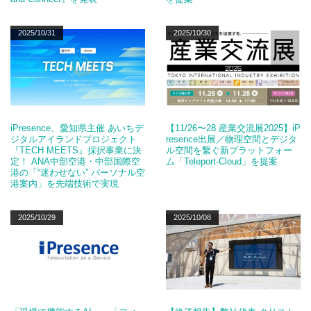
2025/10/31
2025/10/30
iPresence、愛知県主催 あいちデ
【11/26〜28 産業交流展2025】iP
ジタルアイランドプロジェクト
resence出展／物理空間とデジタ
『TECH MEETS』採択事業に決
ル空間を繋ぐ新プラットフォー
定！ ANA中部空港・中部国際空
ム「Teleport-Cloud」を提案
港の「“迷わせない” パーソナル空
港案内」を先端技術で実現
2025/10/29
2025/10/08