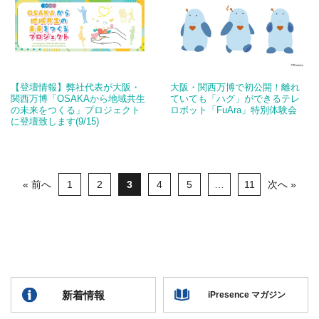
【登壇情報】弊社代表が大阪・
大阪・関西万博で初公開！離れ
関西万博「OSAKAから地域共生
ていても「ハグ」ができるテレ
の未来をつくる」プロジェクト
ロボット「FuAra」特別体験会
に登壇致します(9/15)
« 前へ
1
2
3
4
5
…
11
次へ »
新着情報
iPresence マガジン