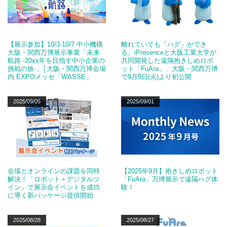
【展示参加】10/3-10/7 中小機構
離れていても「ハグ」ができ
大阪・関西万博展示事業「未来
る。iPresenceと大阪工業大学が
航路 -20xx年を目指す中小企業の
共同開発した遠隔抱きしめロボ
挑戦の旅-」│大阪・関西万博会場
ット「FuAra」、大阪・関西万博
内 EXPOメッセ「WASSE」
で9月9日(火)より初公開
2025/09/05
2025/09/01
会場とオンラインの課題を同時
【2025年9月】抱きしめロボット
解決！「ロボット＋デジタルツ
「FuAra」万博展示で遠隔ハグ体
イン」で展示会イベントを成功
験！
に導く新パッケージ提供開始
2025/08/28
2025/08/27