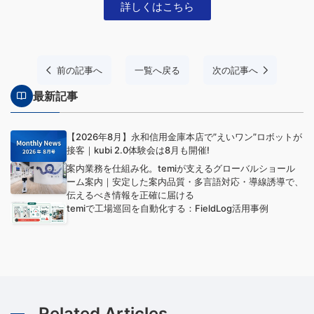
詳しくはこちら
前の記事へ
一覧へ戻る
次の記事へ
最新記事
【2026年8月】永和信用金庫本店で”えいワン”ロボットが
接客｜kubi 2.0体験会は8月も開催!
案内業務を仕組み化。temiが支えるグローバルショール
ーム案内｜安定した案内品質・多言語対応・導線誘導で、
伝えるべき情報を正確に届ける
temiで工場巡回を自動化する：FieldLog活用事例
Related Articles