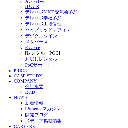
AvatarTwin
iTOUR
テレロボMICE交流会参加
テレロボ学校参加
テレロボ工場管理
ハイブリッドオフィス
デジタルツイン
メタバース
Exverce
[レンタル・POC]
お試しレンタル
PoCサポート
PRICE
CASE STUDY
COMPANY
会社概要
R&D
NEWS
新着情報
iPresenceマガジン
開発ブログ
メディア掲載情報
CAREERS