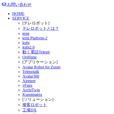
お問い合わせ
HOME
SERVICE
[テレロボット]
テレロボットとは？
temi
temi Platform-2
kubi
kubi2.0
動く電話Telepii
OriHime
[アプリケーション]
Avatar Robot for Zoom
Telepotalk
Avatar360
Airmeet
vFairs
ArchiTwin
Kunstmatrix
[ソリューション]
接客ロボット
工場DX