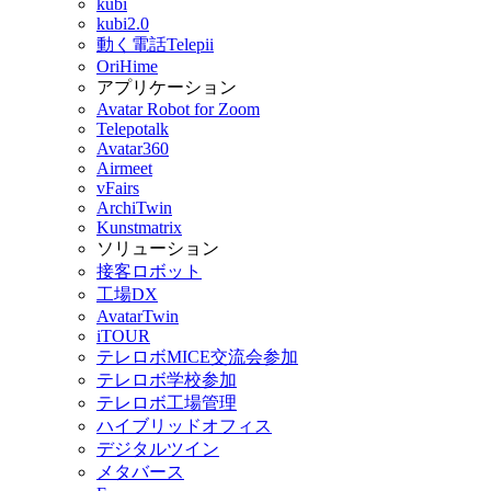
kubi
kubi2.0
動く電話Telepii
OriHime
アプリケーション
Avatar Robot for Zoom
Telepotalk
Avatar360
Airmeet
vFairs
ArchiTwin
Kunstmatrix
ソリューション
接客ロボット
工場DX
AvatarTwin
iTOUR
テレロボMICE交流会参加
テレロボ学校参加
テレロボ工場管理
ハイブリッドオフィス
デジタルツイン
メタバース