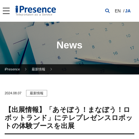
EN
JA
Teleportaion as a Service
News
iPresence
最新情報
2024.08.07
最新情報
【出展情報】「あそぼう！まなぼう！ロ
ボットランド」にテレプレゼンスロボッ
トの体験ブースを出展