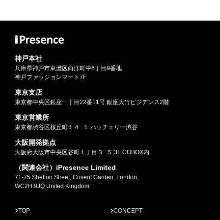
神戸本社
兵庫県神戸市東灘区向洋町中6丁目9番地
神戸ファッションマート7F
東京支店
東京都中央区銀座一丁目22番11号 銀座大竹ビジデンス2階
東京営業所
東京都渋谷区桜丘町１４−１ ハッチェリー渋谷
大阪開発拠点
大阪府大阪市中央区谷町１丁目３−５ 3F COBOX内
（関連会社）iPresence Limited
71-75 Shelton Street, Covent Garden, London,
WC2H 9JQ United Kingdom
TOP
CONCEPT