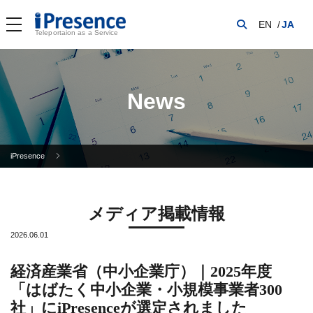
EN
JA
Teleportaion as a Service
News
iPresence
メディア掲載情報
2026.06.01
経済産業省（中小企業庁）｜2025年度
「はばたく中小企業・小規模事業者300
社」にiPresenceが選定されました