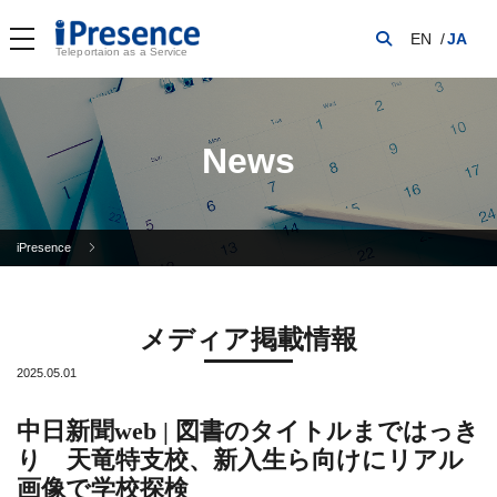
EN
JA
Teleportaion as a Service
News
iPresence
メディア掲載情報
2025.05.01
中日新聞web | 図書のタイトルまではっき
り 天竜特支校、新入生ら向けにリアル
画像で学校探検