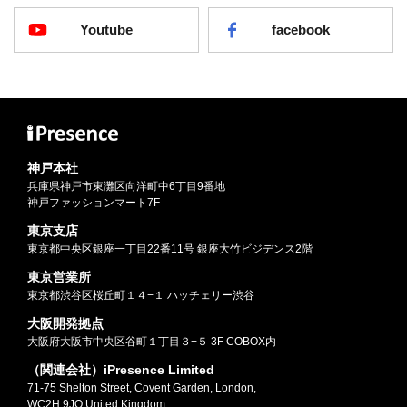
Youtube
facebook
神戸本社
兵庫県神戸市東灘区向洋町中6丁目9番地
神戸ファッションマート7F
東京支店
東京都中央区銀座一丁目22番11号 銀座大竹ビジデンス2階
東京営業所
東京都渋谷区桜丘町１４−１ ハッチェリー渋谷
大阪開発拠点
大阪府大阪市中央区谷町１丁目３−５ 3F COBOX内
（関連会社）iPresence Limited
71-75 Shelton Street, Covent Garden, London,
WC2H 9JQ United Kingdom