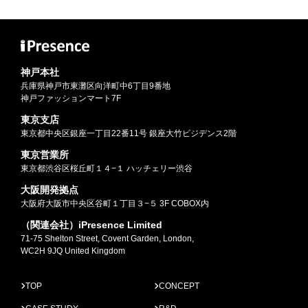
神戸本社
兵庫県神戸市東灘区向洋町中6丁目9番地
神戸ファッションマート7F
東京支店
東京都中央区銀座一丁目22番11号 銀座大竹ビジデンス2階
東京営業所
東京都渋谷区桜丘町１４−１ ハッチェリー渋谷
大阪開発拠点
大阪府大阪市中央区谷町１丁目３−５ 3F COBOX内
（関連会社）iPresence Limited
71-75 Shelton Street, Covent Garden, London,
WC2H 9JQ United Kingdom
TOP
CONCEPT