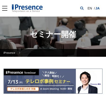
EN
JA
Teleportaion as a Service
セミナー開催
iPresence