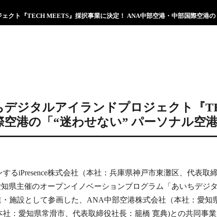
プロジェクト『TECH MEETS』採択事業に決定！ ANA中部空港・中部国際空
 あいちデジタルアイランドプロジェクト『T
国際空港の「“迷わせない” パーソナル空
るiPresence株式会社（本社：兵庫県神戸市東灘区、代表取
）は、愛知県主催のオープンイノベーションプログラム「あいちデジ
企業・施設として参画した、ANA中部空港株式会社（本社：愛知
社：愛知県常滑市、代表取締役社長：籠橋 寛典)との共同事