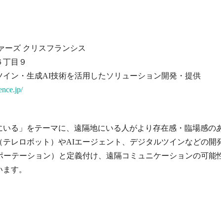
ァーズ クリスフランシス
６丁目９
ツイン・生成AI技術を活用したソリューション開発・提供
ence.jp/
るでそこにいる」をテーマに、遠隔地にいる人がより存在感・臨場感
（テレロボット）やAIエージェント、デジタルツインなどの開
on”（テレポーテーション）と定義付け、遠隔コミュニケーションの
います。