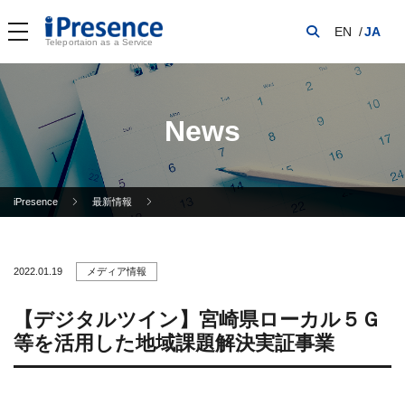
EN
JA
Teleportaion as a Service
News
iPresence
最新情報
2022.01.19
メディア情報
【デジタルツイン】宮崎県ローカル５Ｇ
等を活用した地域課題解決実証事業