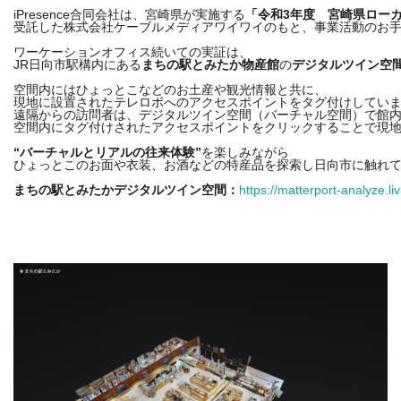
iPresence合同会社は、宮崎県が実施する
「令和3年度　宮崎県ロー
受託した株式会社ケーブルメディアワイワイのもと、事業活動のお手
ワーケーションオフィス続いての実証は、

JR日向市駅構内にある
まちの駅とみたか物産館
の
デジタルツイン空
空間内にはひょっとこなどのお土産や観光情報と共に、

現地に設置されたテレロボへのアクセスポイントをタグ付けしていま
遠隔からの訪問者は、デジタルツイン空間（バーチャル空間）で館内
空間内にタグ付けされたアクセスポイントをクリックすることで現地
“バーチャルとリアルの往来体験”
を楽しみながら

ひょっとこのお面や衣装、お酒などの特産品を探索し日向市に触れて
まちの駅とみたかデジタルツイン空間：
https://matterport-analyze.