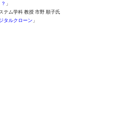
く？
」
テム学科 教授 市野 順子氏
ジタルクローン
」