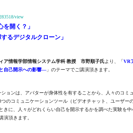
/3283518/view
心を開く？」
揮するデジタルクローン」
ィア情報学部情報システム学科 教授 市野順子氏
より、「
VR
と自己開示への影響―
」のテーマでご講演頂きます。
ーションは、アバターが身体性を有することから、人々のコミ
3つのコミュニケーションツール（ビデオチャット、ユーザー
ときに、人々がどれくらい自己を開示するかを調べた実験を中
講演頂きます。