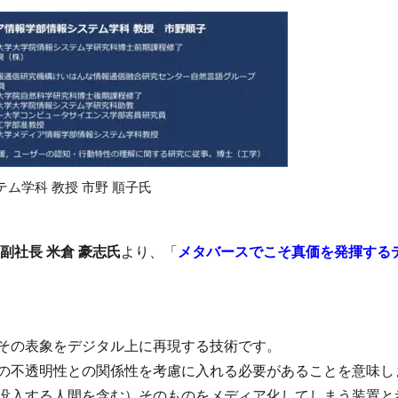
ム学科 教授 市野 順子氏
副社長 米倉 豪志氏
より、「
メタバースでこそ真価を発揮する
その表象をデジタル上に再現する技術です。
の不透明性との関係性を考慮に入れる必要があることを意味し
没入する人間を含む）そのものをメディア化してしまう装置と