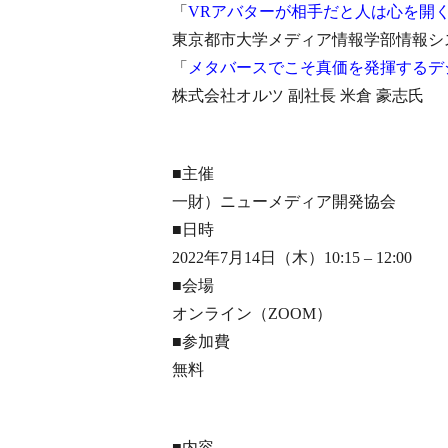
「
VRアバターが相手だと人は心を開
東京都市大学メディア情報学部情報シス
「
メタバースでこそ真価を発揮するデ
株式会社オルツ 副社長 米倉 豪志氏
■主催
一財）ニューメディア開発協会
■日時
2022年7月14日（木）10:15 – 12:00
■会場
オンライン（ZOOM）
■参加費
無料
■内容