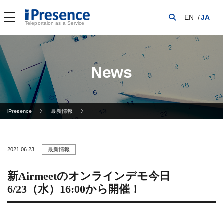
EN
JA
Teleportaion as a Service
News
iPresence
最新情報
2021.06.23
最新情報
新Airmeetのオンラインデモ今日
6/23（水）16:00から開催！