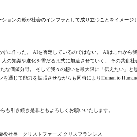
ションの形が社会のインフラとして成り立つことをイメージし
わずに作った。 AIを否定しているのではない。 AIはこれか
、人の知識や進化を雪だるま式に加速させていく。 その共創社
」という新たな価値分野。 そして我々の想いを最大限に「伝えたい
ンを通じて能力を拡張させながらも同時によりHuman to Hu
をこれからも引き続き是非ともよろしくお願いいたします。
社 代表取締役社長 クリストファーズ クリスフランシス