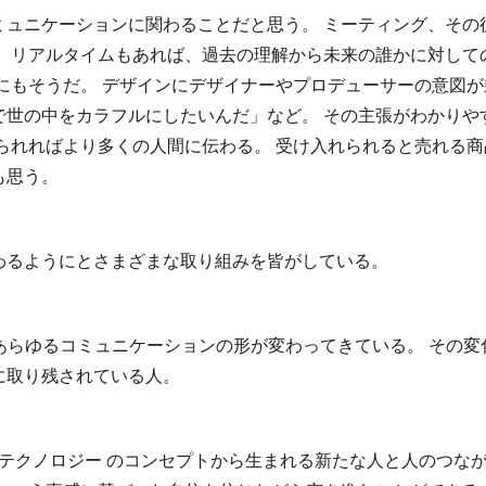
ミュニケーションに関わることだと思う。 ミーティング、その
。 リアルタイムもあれば、過去の理解から未来の誰かに対して
にもそうだ。 デザインにデザイナーやプロデューサーの意図が
で世の中をカラフルにしたいんだ」など。 その主張がわかりや
られればより多くの人間に伝わる。 受け入れられると売れる
も思う。
わるようにとさまざまな取り組みを皆がしている。
あらゆるコミュニケーションの形が変わってきている。 その
に取り残されている人。
ンx 先端テクノロジー のコンセプトから生まれる新たな人と人の