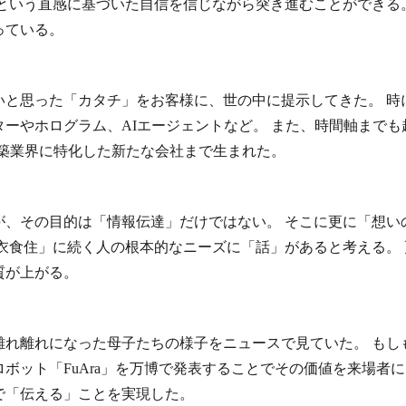
という直感に基づいた自信を信じながら突き進むことができる
っている。
いと思った「カタチ」をお客様に、世の中に提示してきた。 時
ーやホログラム、AIエージェントなど。 また、時間軸まで
いう建築業界に特化した新たな会社まで生まれた。
が、その目的は「情報伝達」だけではない。 そこに更に「想い
衣食住」に続く人の根本的なニーズに「話」があると考える。
質が上がる。
離れ離れになった母子たちの様子をニュースで見ていた。 もし
ボット「FuAra」を万博で発表することでその価値を来場者
で「伝える」ことを実現した。