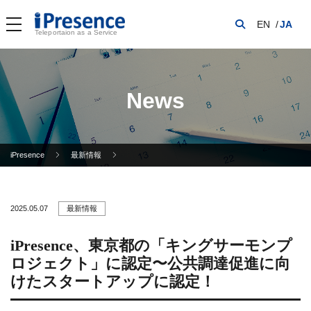
EN
JA
Teleportaion as a Service
News
iPresence
最新情報
2025.05.07
最新情報
iPresence、東京都の「キングサーモンプ
ロジェクト」に認定〜公共調達促進に向
けたスタートアップに認定！