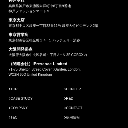
神戸本社
兵庫県神戸市東灘区向洋町中6丁目9番地
神戸ファッションマート7F
東京支店
東京都中央区銀座一丁目22番11号 銀座大竹ビジデンス2階
東京営業所
東京都渋谷区桜丘町１４−１ ハッチェリー渋谷
大阪開発拠点
大阪府大阪市中央区谷町１丁目３−５ 3F COBOX内
（関連会社）iPresence Limited
71-75 Shelton Street, Covent Garden, London,
WC2H 9JQ United Kingdom
TOP
CONCEPT
CASE STUDY
R&D
COMPANY
CONTACT
T&C
採用情報