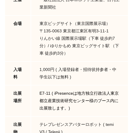
業新聞社
会場
東京ビッグサイト（東京国際展示場）
〒135-0063 東京都江東区有明3-11-1
りんかい線 国際展示場駅（下車 徒歩約7
分）/ ゆりかもめ 東京ビッグサイト駅 （下
車 徒歩約3分）
入場
1,000円 ( 入場登録者・招待状持参者・中
料
学生以下は無料 )
出展
E7-11 ( iPresenceは地方独立行政法人東京
場所
都立産業技術研究センター様のブース内に
出展致します。)
出展
テレプレゼンスアバターロボット ( temi
物
V3 / Telepii )