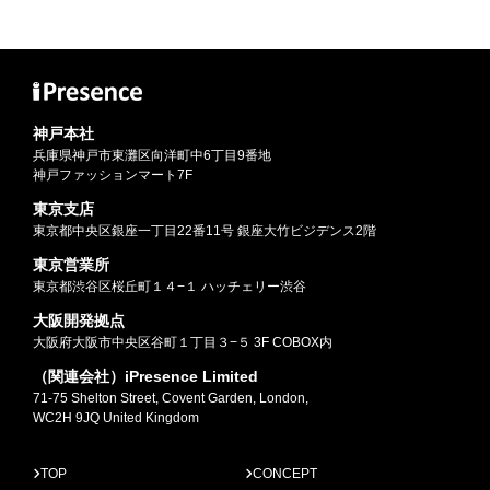
神戸本社
兵庫県神戸市東灘区向洋町中6丁目9番地
神戸ファッションマート7F
東京支店
東京都中央区銀座一丁目22番11号 銀座大竹ビジデンス2階
東京営業所
東京都渋谷区桜丘町１４−１ ハッチェリー渋谷
大阪開発拠点
大阪府大阪市中央区谷町１丁目３−５ 3F COBOX内
（関連会社）iPresence Limited
71-75 Shelton Street, Covent Garden, London,
WC2H 9JQ United Kingdom
TOP
CONCEPT