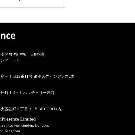
灘区向洋町中6丁目9番地
ンマート7F
座一丁目22番11号 銀座大竹ビジデンス2階
丘町１４−１ ハッチェリー渋谷
点
区谷町１丁目３−５ 3F COBOX内
esence Limited
treet, Covent Garden, London,
ed Kingdom