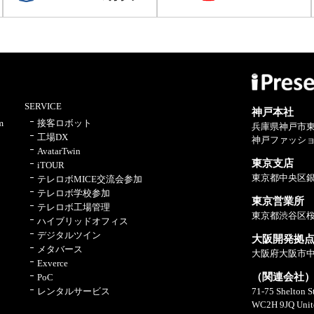
SERVICE
神戸本社
m
接客ロボット
兵庫県神戸市東
工場DX
神戸ファッショ
AvatarTwin
東京支店
iTOUR
東京都中央区銀
テレロボMICE交流会参加
テレロボ学校参加
東京営業所
テレロボ工場管理
東京都渋谷区桜
ハイブリッドオフィス
デジタルツイン
大阪開発拠
メタバース
大阪府大阪市中央
Exverce
（関連会社）iPr
PoC
レンタルサービス
71-75 Shelton S
WC2H 9JQ Unit