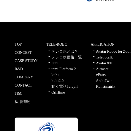
TOP
TELE-ROBO
APPLICATION
テレロボとは？
Avatar Robot for Zoo
CONCEPT
テレロボ価格一覧
Telepotalk
CASE STUDY
temi
Avatar360
R&D
temi Platform-2
Airmeet
kubi
vFairs
COMPANY
kubi2.0
ArchiTwin
CONTACT
動く電話Telepii
Kunstmatrix
OriHime
T&C
採用情報