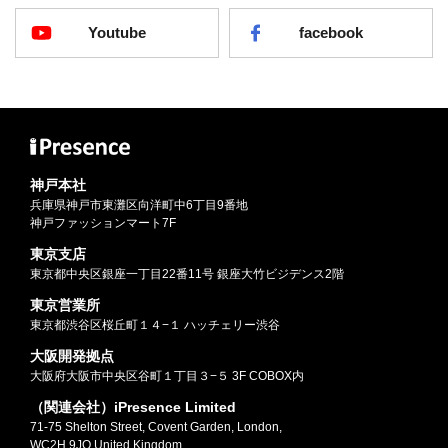
Youtube
facebook
神戸本社
兵庫県神戸市東灘区向洋町中6丁目9番地
神戸ファッションマート7F
東京支店
東京都中央区銀座一丁目22番11号 銀座大竹ビジデンス2階
東京営業所
東京都渋谷区桜丘町１４−１ ハッチェリー渋谷
大阪開発拠点
大阪府大阪市中央区谷町１丁目３−５ 3F COBOX内
（関連会社）iPresence Limited
71-75 Shelton Street, Covent Garden, London,
WC2H 9JQ United Kingdom