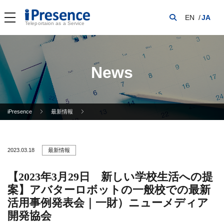
EN
JA
Teleportaion as a Service
News
iPresence
最新情報
2023.03.18
最新情報
【2023年3月29日 新しい学校生活への提
案】アバターロボットの一般校での最新
活用事例発表会｜一財）ニューメディア
開発協会