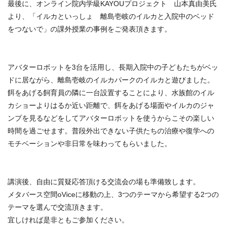
最後に、オンライン院内学級KAYOUプロジェクト 山本真由美氏
より、「イルカといっしょ 離島壱岐のイルカと入院中のベッド
をつないで」の課外授業の事例をご発表頂きます。
アバターロボットを3台を活用し、長期入院中の子どもたちがベッ
ドに居ながら、離島壱岐のイルカパークのイルカと遊びました。
餌をあげる飼育員の隣に一台設置することにより、水族館のイル
カショーよりはるか近い距離で、餌をあげる場面やイルカのジャ
ンプを見るなどをしてアバターロボットを使うからこその楽しい
時間を過ごせます。普段外出できない子供たちの治療や復学への
モチベーションや非日常を味わってもらいました。
講演後、自由に質疑応答頂ける交流会の場も準備致します。
メタバース空間oViceに移動の上、3つのテーマから希望する2つの
テーマを選んで交流頂きます。
宜しければ是非ともご参加ください。