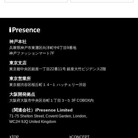
神戸本社
兵庫県神戸市東灘区向洋町中6丁目9番地
神戸ファッションマート7F
東京支店
東京都中央区銀座一丁目22番11号 銀座大竹ビジデンス2階
東京営業所
東京都渋谷区桜丘町１４−１ ハッチェリー渋谷
大阪開発拠点
大阪府大阪市中央区谷町１丁目３−５ 3F COBOX内
（関連会社）iPresence Limited
71-75 Shelton Street, Covent Garden, London,
WC2H 9JQ United Kingdom
TOP
CONCEPT