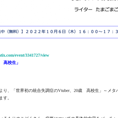
eatix.com/event/3341727/view
歳 高校生」
より、「世界初の統合失調症のVtuber、20歳 高校生」～メ
ます。