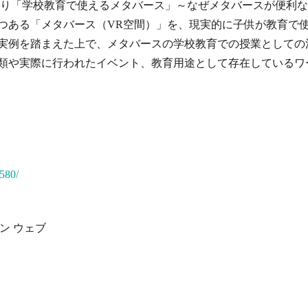
より「学校教育で使えるメタバース」～なぜメタバースが便利な
つある「メタバース（VR空間）」を、現実的に子供が教育で
実例を踏まえた上で、メタバースの学校教育での授業としての
類や実際に行われたイベント、教育用途として存在しているワ
5580/
パン ウェブ