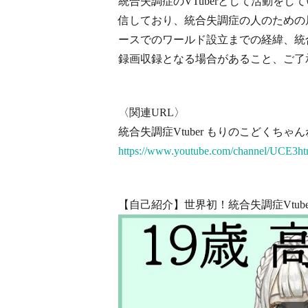
統合失調症のVTuberとして活動を
信しており、統合失調症の人のための居
ースでのワールド設立までの経緯、統
録画収録となる場合があること、ご了
〈関連URL〉
統合失調症Vtuber もりのこどくちゃんねる 
https://www.youtube.com/channel/UCE
【自己紹介】世界初！統合失調症Vtuber【