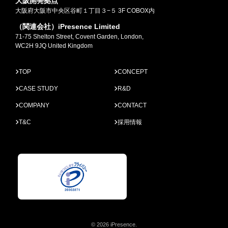
大阪開発拠点
大阪府大阪市中央区谷町１丁目３−５ 3F COBOX内
（関連会社）iPresence Limited
71-75 Shelton Street, Covent Garden, London,
WC2H 9JQ United Kingdom
TOP
CONCEPT
CASE STUDY
R&D
COMPANY
CONTACT
T&C
採用情報
© 2026 iPresence.