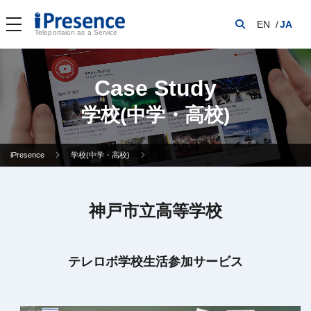
EN
JA
Teleportaion as a Service
Case Study
学校(中学・高校)
iPresence
学校(中学・高校)
神戸市立高等学校
テレロボ学校生活参加サービス