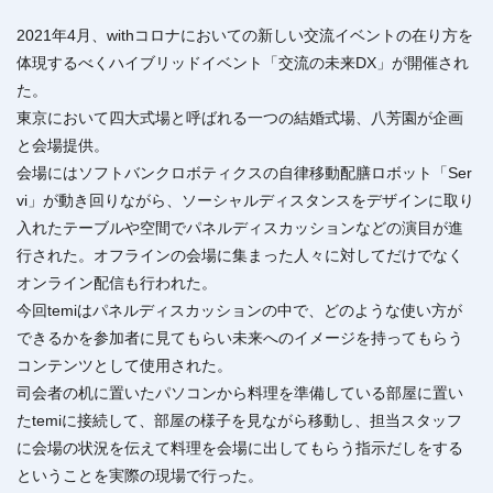
2021年4月、withコロナにおいての新しい交流イベントの在り方を
体現するべくハイブリッドイベント「交流の未来DX」が開催され
た。
東京において四大式場と呼ばれる一つの結婚式場、八芳園が企画
と会場提供。
会場にはソフトバンクロボティクスの自律移動配膳ロボット「Ser
vi」が動き回りながら、ソーシャルディスタンスをデザインに取り
入れたテーブルや空間でパネルディスカッションなどの演目が進
行された。オフラインの会場に集まった人々に対してだけでなく
オンライン配信も行われた。
今回temiはパネルディスカッションの中で、どのような使い方が
できるかを参加者に見てもらい未来へのイメージを持ってもらう
コンテンツとして使用された。
司会者の机に置いたパソコンから料理を準備している部屋に置い
たtemiに接続して、部屋の様子を見ながら移動し、担当スタッフ
に会場の状況を伝えて料理を会場に出してもらう指示だしをする
ということを実際の現場で行った。