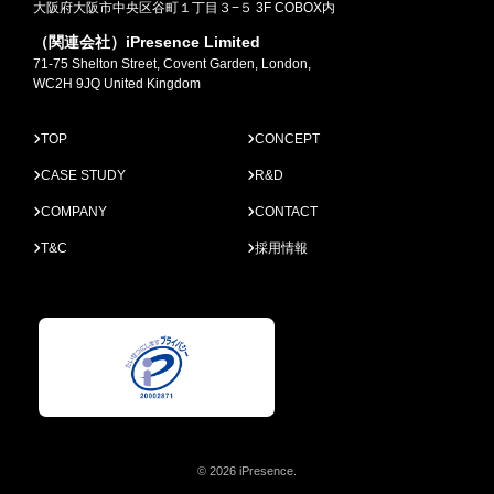
大阪府大阪市中央区谷町１丁目３−５ 3F COBOX内
（関連会社）iPresence Limited
71-75 Shelton Street, Covent Garden, London,
WC2H 9JQ United Kingdom
TOP
CONCEPT
CASE STUDY
R&D
COMPANY
CONTACT
T&C
採用情報
© 2026 iPresence.