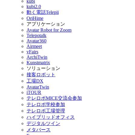
kubi
kubi2.0
動く電話Telepii
OriHime
アプリケーション
Avatar Robot for Zoom
Telepotalk
Avatar360
Airmeet
vFairs
ArchiTwin
Kunstmatrix
ソリューション
接客ロボット
工場DX
AvatarTwin
iTOUR
テレロボMICE交流会参加
テレロボ学校参加
テレロボ工場管理
ハイブリッドオフィス
デジタルツイン
メタバース