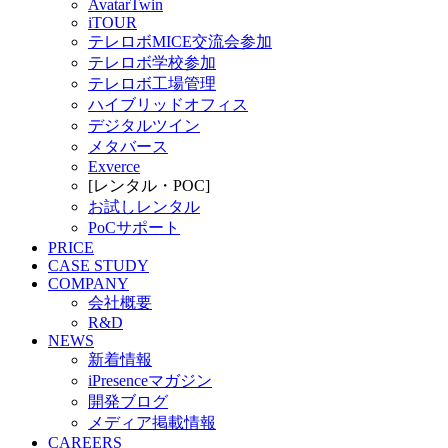
AvatarTwin
iTOUR
テレロボMICE交流会参加
テレロボ学校参加
テレロボ工場管理
ハイブリッドオフィス
デジタルツイン
メタバース
Exverce
[レンタル・POC]
お試しレンタル
PoCサポート
PRICE
CASE STUDY
COMPANY
会社概要
R&D
NEWS
新着情報
iPresenceマガジン
開発ブログ
メディア掲載情報
CAREERS