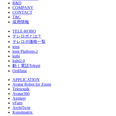
R&D
COMPANY
CONTACT
T&C
採用情報
TELE-ROBO
テレロボとは？
テレロボ価格一覧
temi
temi Platform-2
kubi
kubi2.0
動く電話Telepii
OriHime
APPLICATION
Avatar Robot for Zoom
Telepotalk
Avatar360
Airmeet
vFairs
ArchiTwin
Kunstmatrix