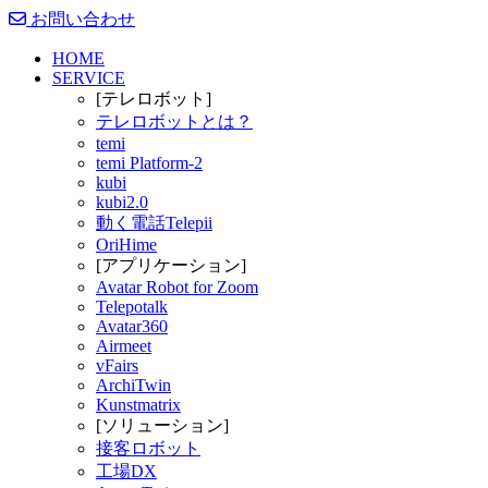
お問い合わせ
HOME
SERVICE
[テレロボット]
テレロボットとは？
temi
temi Platform-2
kubi
kubi2.0
動く電話Telepii
OriHime
[アプリケーション]
Avatar Robot for Zoom
Telepotalk
Avatar360
Airmeet
vFairs
ArchiTwin
Kunstmatrix
[ソリューション]
接客ロボット
工場DX