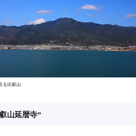
見る比叡山
叡山延暦寺”