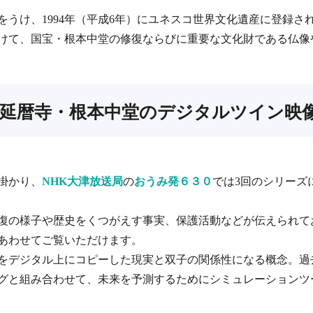
価をうけ、1994年（平成6年）にユネスコ世界文化遺産に登録さ
年をかけて、国宝・根本中堂の修復ならびに重要な文化財である仏
山延暦寺・根本中堂のデジタルツイン映
し掛かり、
NHK大津放送局
の
おうみ発６３０
では3回のシリーズ
の様子や歴史をくつがえす事実、保護活動などが伝えられており、同
あわせてご覧いただけます。
をデジタル上にコピーした現実と双子の関係性になる概念。過
グと組み合わせて、未来を予測するためにシミュレーションツ