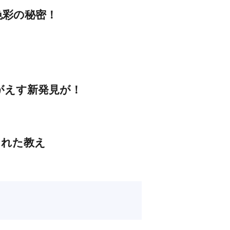
色彩の秘密！
つがえす新発見が！
まれた教え