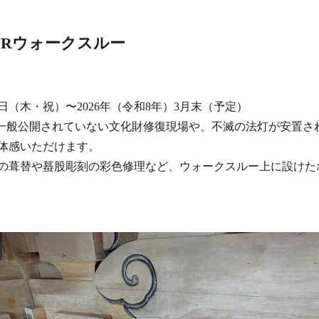
VRウォークスルー
9日（木・祝）〜2026年（令和8年）3月末（予定）
ら⼀般公開されていない文化財修復現場や、不滅の法灯が安置さ
体感いただけます。
の葺替や蟇股彫刻の彩色修理など、ウォークスルー上に設けた