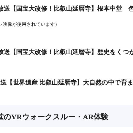
22日放送【国宝大改修！比叡山延暦寺】根本中堂 
ツイン映像が使用されています）
30日放送【国宝大改修！比叡山延暦寺】歴史をく
9日放送【世界遺産 比叡山延暦寺】大自然の中で育
堂のVRウォークスルー・AR体験