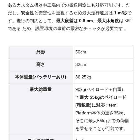
あるカスタム機器や工場内での搬送用途にも対応可能です
。た
だし、安全性と安定性を重視するため最大走行速度は
1 m/秒
で
す
。走行の制約として、
最大段差は
0.8 cm
、
最大床角度は
<5°
である ため、設置環境の事前の厳密なチェックが必要です
。
外形
50cm
高さ
32cm
本体重量(バッテリーあり)
36.25kg
最大総重量
90kg(ペイロード＋自重)
＊
最大 55
kg
のペイロード
(積載量)に対応
：temi
Platform本体の重さ35kg、
そこに最大55kgまでの荷物
を乗せることが可能です。