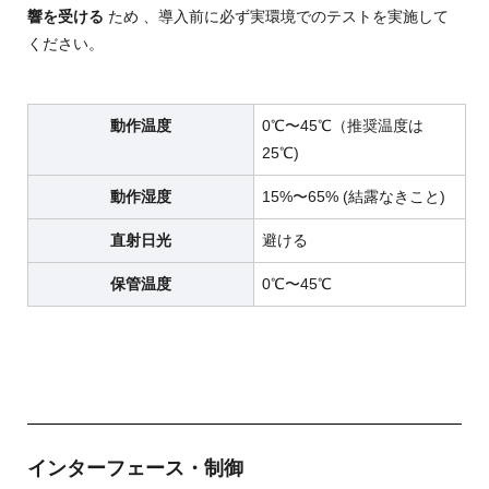
響を受ける
ため
、導入前に必ず実環境でのテストを実施して
ください。
動作温度
0℃〜45℃（推奨温度は
25℃)
動作湿度
15%〜65% (結露なきこと)
直射日光
避ける
保管温度
0℃〜45℃
インターフェース・制御