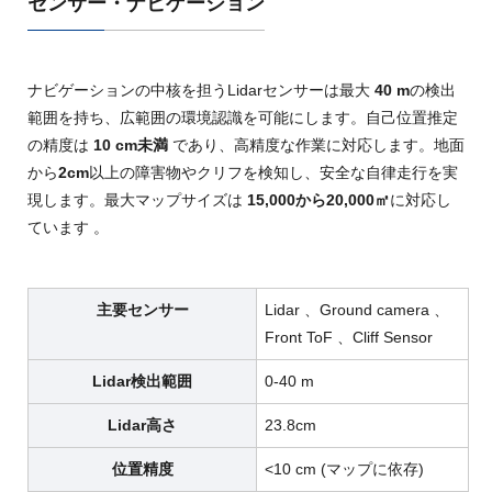
センサー・ナビゲーション
ナビゲーションの中核を担うLidarセンサーは最大
40 m
の検出
範囲を持ち
、広範囲の環境認識を可能にします。自己位置推定
の精度は
10 cm
未満
であり
、高精度な作業に対応します。地面
から
2cm
以上の障害物やクリフを検知し
、安全な自律走行を実
現します。最大マップサイズは
15,000
から
20,000㎡
に対応し
ています
。
主要センサー
Lidar 、Ground camera 、
Front ToF 、Cliff Sensor
Lidar検出範囲
0-40 m
Lidar高さ
23.8cm
位置精度
<10 cm (マップに依存)