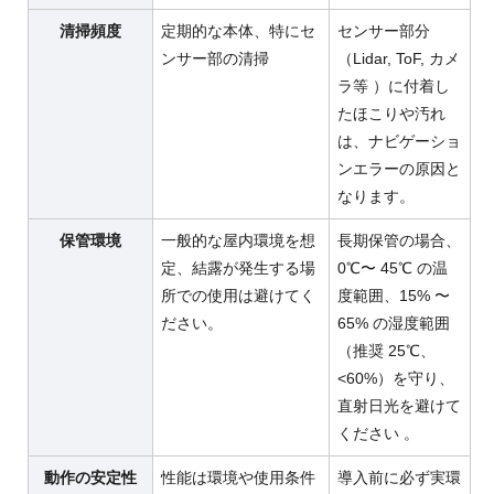
清掃頻度
定期的な本体、特にセ
センサー部分
ンサー部の清掃
（Lidar, ToF, カメ
ラ等 ）に付着し
たほこりや汚れ
は、ナビゲーショ
ンエラーの原因と
なります。
保管環境
一般的な屋内環境を想
長期保管の場合、
定、結露が発生する場
0℃〜 45℃ の温
所での使用は避けてく
度範囲、15% 〜
ださい。
65% の湿度範囲
（推奨 25℃、
<60%）を守り、
直射日光を避けて
ください 。
動作の安定性
性能は環境や使用条件
導入前に必ず実環