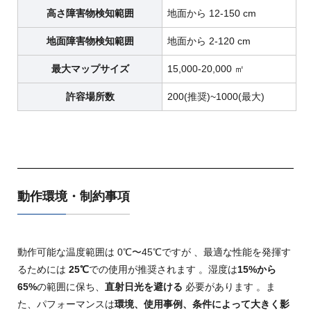
高さ障害物検知範囲
地面から 12-150 cm
地面障害物検知範囲
地面から 2-120 cm
最大マップサイズ
15,000-20,000 ㎡
許容場所数
200(推奨)~1000(最大)
動作環境・制約事項
動作可能な温度範囲は 0℃〜45℃ですが
、最適な性能を発揮す
るためには
25℃
での使用が推奨されます
。湿度は
15%
から
65%
の範囲に保ち
、
直射日光を避ける
必要があります
。ま
た、パフォーマンスは
環境、使用事例、条件によって大きく影