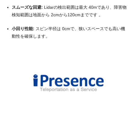
スムーズな回避:
Lidarの検出範囲は最大
40m
であり、障害物
検知範囲は地面から
2cm
から
120cm
までです
。
小回り性能:
スピン半径は
0cm
で、狭いスペースでも高い機
動性を確保します。