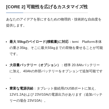
[CORE 2] 可能性を広げるカスタマイズ性
あなたのアイデアを形にするための物理的・技術的な自由度を
提供します。
最大 55
kg
のペイロード(積載量)に対応
：temi Platform本体
の重さ35kg、そこに最大55kgまでの荷物を乗せることが可能
です。
大容量バッテリー（オプション）
：標準
20.8Ah
バッテリー
に加え、
40Ah
の外部バッテリーをオプションで追加可能です
。
豊富な電源供給
：タブレット接続用のUSBポートに加え、
12V/1.2A
および
23V/10A
の電源出力があります（追加バッテ
リーの場合
23V/10A
）
。