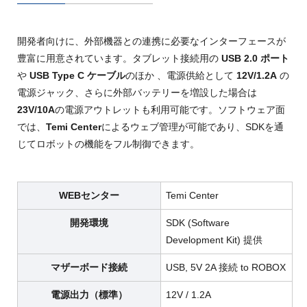
開発者向けに、外部機器との連携に必要なインターフェースが
豊富に用意されています。タブレット接続用の
USB 2.0 ポート
や
USB Type C ケーブル
のほか
、電源供給として
12V/1.2A
の
電源ジャック
、さらに外部バッテリーを増設した場合は
23V/10A
の電源アウトレットも利用可能です
。ソフトウェア面
では、
Temi Center
によるウェブ管理が可能であり
、SDKを通
じてロボットの機能をフル制御できます
。
WEBセンター
Temi Center
開発環境
SDK (Software
Development Kit) 提供
マザーボード接続
USB, 5V 2A 接続 to ROBOX
電源出力（標準）
12V / 1.2A