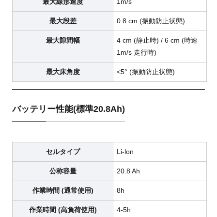
最大線形速度
1m/s
最大段差
0.8 cm (振動防止状態)
最大隙間幅
4 cm (静止時) / 6 cm (時速
1m/s 走行時)
最大床角度
<5° (振動防止状態)
バッテリー性能(標準20.8Ah)
セルタイプ
Li-lon
公称容量
20.8 Ah
作業時間 (通常使用)
8h
作業時間 (高負荷使用)
4-5h