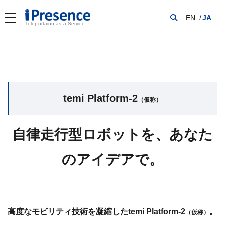
EN
JA
temi Platform-2
(仮称)
Teleportaion as a Service
temi Platform-2
（仮称）
自律走行型ロボットを、あなた
のアイデアで。
高度なモビリティ技術を凝縮したtemi Platform-2
。
（仮称）