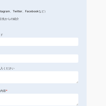
stagram、Twitter、Facebookなど）
引先からの紹介
ード
記入ください
せ内容
*