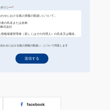
ーポリシー
*
合わせにおける個人情報の取扱いについて」
業者の氏名または名称
nce株式会社
人情報保護管理者（若しくはその代理人）の氏名又は職名、
連絡先
保護管理者：
クリストファーズ・クリスフランシス
ル：
い合わせにおける個人情報の取扱い」について同意します
info@ipresence.jp
：
050-3138-4828
人情報の利用目的
送信する
らお預かりした個人情報は下記の利用目的のみで使用いたし
に対する回答するため
ト対応を迅速に行うため
理システムにてお問合わせ対応履歴として保存するため
頂いた商品についての追加情報を提供するため
へ新商品についての情報を提供するため
せ内容より販売分析に利用するため
へのサービスおよび情報提供を行うため
スや情報提供における品質向上および改善を図るため
人情報の第三者提供について
facebook
個人情報は法令等による場合を除いて
第三者
に
提供することはあ