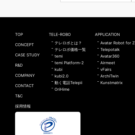
TOP
TELE-ROBO
APPLICATION
テレロボとは？
Avatar Robot for 
CONCEPT
テレロボ価格一覧
Telepotalk
CASE STUDY
temi
Avatar360
temi Platform-2
Airmeet
R&D
kubi
vFairs
COMPANY
kubi2.0
ArchiTwin
動く電話Telepii
Kunstmatrix
CONTACT
OriHime
T&C
採用情報