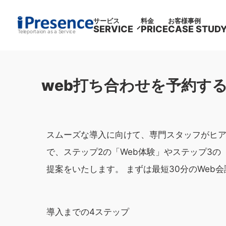
サービス
料金
お客様事例
SERVICE
PRICE
CASE STUD
Teleportaion as a Service
web打ち合わせを予約す
スムーズな導入に向けて、専門スタッフがヒア
で、ステップ2の「Web体験」やステップ3
提案をいたします。 まずは最短30分のWeb
導入までの4ステップ