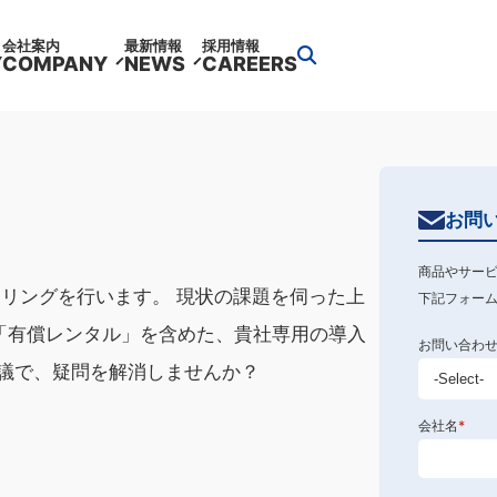
会社案内
最新情報
採用情報
Y
COMPANY
NEWS
CAREERS
る
お問
商品やサー
リングを行います。 現状の課題を伺った上
下記フォー
の「有償レンタル」を含めた、貴社専用の導入
お問い合わ
会議で、疑問を解消しませんか？
会社名
*