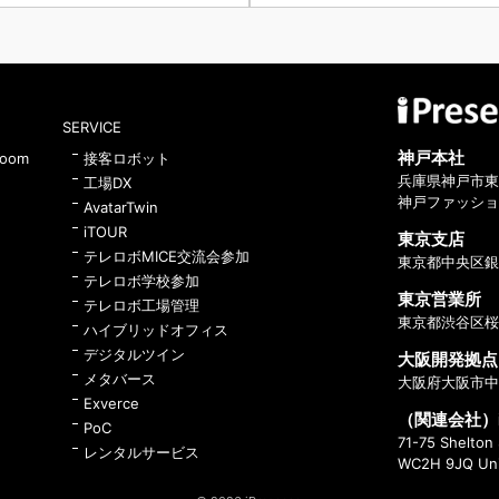
りません。
（５）個
取得した
す。その
（６）外
・顧客情
SERVICE
①当該外
・アメリ
神戸本社
Zoom
接客ロボット
・インド
兵庫県神戸市東
工場DX
②当該外
神戸ファッショ
AvatarTwin
［同国に
すので、
iTOUR
東京支店
（
https:/
テレロボMICE交流会参加
東京都中央区銀
（
https:/
③当該第
テレロボ学校参加
東京営業所
・委託先
テレロボ工場管理
バシーガ
東京都渋谷区桜
ハイブリッドオフィス
・委託先
ます。（
h
デジタルツイン
大阪開発拠点
メタバース
大阪府大阪市中央
（７
) 
個人情報
Exverce
（関連会社）iPr
提供いた
PoC
ます。
71-75 Shelton
レンタルサービス
WC2H 9JQ Uni
（８）保
ご本人か