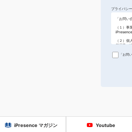
プライバシ
「お問い
（１
）
事
iPrese
（２）個
所属及び
個人情報
電子メー
「お問
電話番号
（３）個
お客様か
ます。
・ご質問
・
サポー
・
顧客管
・
ご購入
・
お客様
・
お問合
・
お客様
・
サービ
（４）個
iPresence マガジン
Youtube
取得した