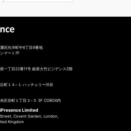
人情報の取扱いの委託について
個人情報の取扱いの全部又は、
一部を委託する場合がありま
場合には、当社において最善の考慮を行います。
国にある第三者への提供について
報管理システム委託
国の名称
カ合衆国カルフォルニア州
灘区向洋町中6丁目9番地
国における個人情報の保護に関する制度
ンマート7F
おける個人情報保護に関する制度は以下に記載されておりま
必ずご確認下さい。］
/www.ppc.go.jp/files/pdf/ccpa-provisions-ja.pdf
）
座一丁目22番11号 銀座大竹ビジデンス2階
/www.ppc.go.jp/files/pdf/india_report.pdf
）
三者が講ずる個人情報の保護のための措置
会社（アメリカ合衆国カルフォルニア州）は、
プライ
OECD
イドライン
8原則に対応する措置を全て講じています。
丘町１４−１ ハッチェリー渋谷
会社（インド）は下記の法令に基づき、安全措置を講じてい
ttps://www.ppc.go.jp/files/pdf/india_report.pdf
）
区谷町１丁目３−５ 3F COBOX内
個人情報を与えなかった場合に生じる結果
を与えることは任意です。個人情報に関する情報の一部をご
esence Limited
だけない場合は、お問合せ内容に回答できない可能性があり
 Street, Covent Garden, London,
ted Kingdom
有個人データの
開示等および問い合わせ窓口について
らの求めにより、当社が保有する
保有個人データ
に関する開